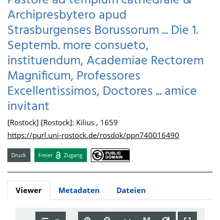
Pastore ad templum cathedrale &
Archipresbytero apud
Strasburgenses Borussorum ... Die 1.
Septemb. more consueto,
instituendum, Academiae Rectorem
Magnificum, Professores
Excellentissimos, Doctores ... amice
invitant
[Rostock] [Rostock]: Kilius , 1659
https://purl.uni-rostock.de/rosdok/ppn740016490
Druck
Freier
Zugang
Viewer
Metadaten
Dateien