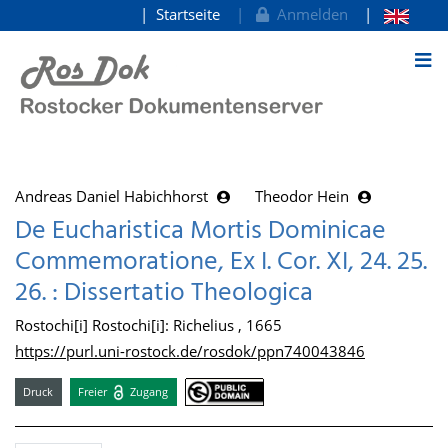
Startseite
Anmelden
zum Inhalt
Andreas Daniel Habichhorst
Theodor Hein
De Eucharistica Mortis Dominicae
Commemoratione, Ex I. Cor. XI, 24. 25.
26. : Dissertatio Theologica
Rostochi[i] Rostochi[i]: Richelius , 1665
https://purl.uni-rostock.de/rosdok/ppn740043846
Druck
Freier
Zugang