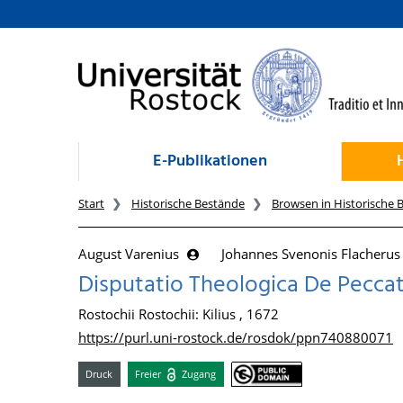
zum Inhalt
E-Publikationen
Start
Historische Bestände
Browsen in Historische 
August Varenius
Johannes Svenonis Flacheru
Disputatio Theologica De Pecca
Rostochii Rostochii: Kilius , 1672
https://purl.uni-rostock.de/rosdok/ppn740880071
Druck
Freier
Zugang