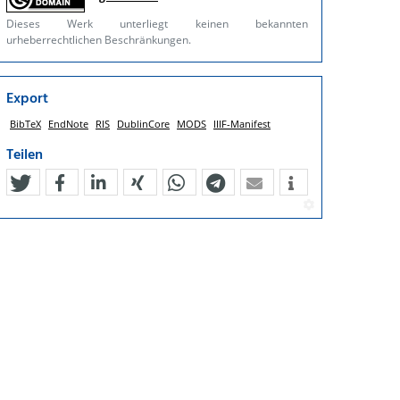
Dieses Werk unterliegt keinen bekannten
urheberrechtlichen Beschränkungen.
Export
BibTeX
EndNote
RIS
DublinCore
MODS
IIIF-Manifest
Teilen
tweet
teilen
mitteilen
teilen
teilen
teilen
mail