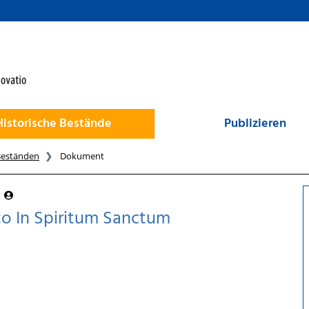
Historische Bestände
Publizieren
Beständen
Dokument
s
to In Spiritum Sanctum