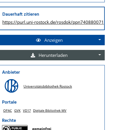
Dauerhaft zitieren
https://purl.uni-rostock.de/
rosdok/ppn740880071
Anzeigen
Herunterladen
Anbieter
Universitätsbibliothek Rostock
Portale
OPAC
GVK
VD17
Digitale Bibliothek MV
Rechte
gemeinfrei