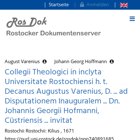
Startseite
Anmelden
zum Inhalt
August Varenius
Johann Georg Hoffmann
Collegii Theologici in inclyta
Universitate Rostochiensi h. t.
Decanus Augustus Varenius, D. ... ad
Disputationem Inauguralem ... Dn.
Johannis Georgii Hofmanni,
Cüstriensis ... invitat
Rostochii Rostochii: Kilius , 1671
https://purl.uni-rostock.de/rosdok/ppn740891685