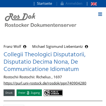
Startseite
Anmelden
zum Inhalt
Franz Wolf
Michael Sigismund Liebentantz
Collegii Theologici Disputatorii,
Disputatio Decima Nona, De
Communicatione Idiomatum
Rostochii Rostochii: Richelius , 1697
https://purl.uni-rostock.de/rosdok/ppn740904280
Druck
Freier
Zugang