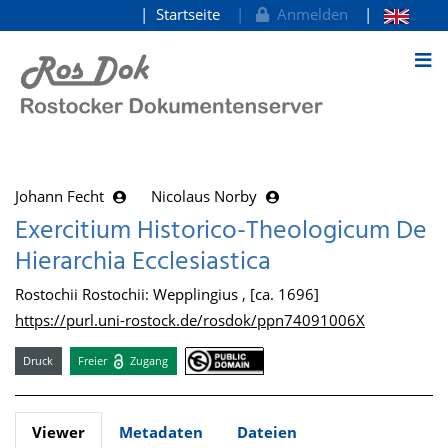
Startseite
Anmelden
zum Inhalt
Johann Fecht
Nicolaus Norby
Exercitium Historico-Theologicum De
Hierarchia Ecclesiastica
Rostochii Rostochii: Wepplingius , [ca. 1696]
https://purl.uni-rostock.de/rosdok/ppn74091006X
Druck
Freier
Zugang
Viewer
Metadaten
Dateien