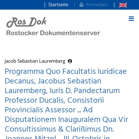
Startseite
Anmelden
zum Inhalt
Jacob Sebastian Lauremberg
Programma Quo Facultatis Iuridicae
Decanus, Jacobus Sebastian
Lauremberg, Iuris D. Pandectarum
Professor Ducalis, Consistorii
Provincialis Assessor ... Ad
Disputationem Inauguralem Qua Vir
Consultissimus & Clarißimus Dn.