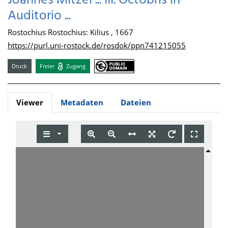
Joannes Mitzel ... III. Octobris in
Auditorio ...
Rostochius Rostochius: Kilius , 1667
https://purl.uni-rostock.de/rosdok/ppn741215055
Druck
Freier
Zugang
Viewer
Metadaten
Dateien