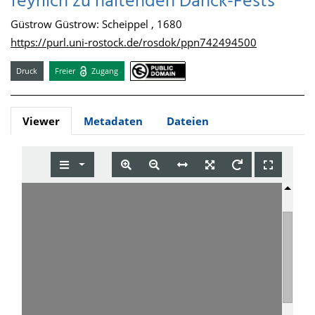
feyrlich zu haltenden Danck-Fests
Güstrow Güstrow: Scheippel , 1680
https://purl.uni-rostock.de/rosdok/ppn742494500
Druck
Freier
Zugang
Viewer
Metadaten
Dateien