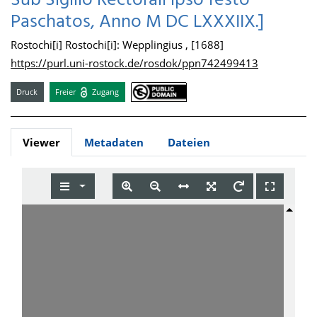
Sub Sigillo Rectorali ipso festo
Paschatos, Anno M DC LXXXIIX.]
Rostochi[i] Rostochi[i]: Wepplingius , [1688]
https://purl.uni-rostock.de/rosdok/ppn742499413
Druck
Freier
Zugang
Viewer
Metadaten
Dateien