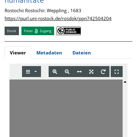
humanitate
Rostochii Rostochii: Weppling , 1683
https://purl.uni-rostock.de/rosdok/ppn742504204
Druck
Freier
Zugang
Viewer
Metadaten
Dateien