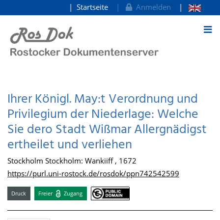
Startseite
Anmelden
zum Inhalt
Ihrer Königl. May:t Verordnung und
Privilegium der Niederlage: Welche
Sie dero Stadt Wißmar Allergnädigst
ertheilet und verliehen
Stockholm Stockholm: Wankiiff , 1672
https://purl.uni-rostock.de/rosdok/ppn742542599
Druck
Freier
Zugang