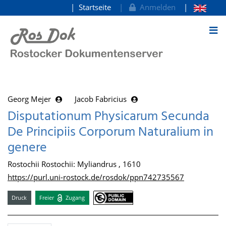
Startseite
Anmelden
zum Inhalt
Georg Mejer
Jacob Fabricius
Disputationum Physicarum Secunda
De Principiis Corporum Naturalium in
genere
Rostochii Rostochii: Myliandrus , 1610
https://purl.uni-rostock.de/rosdok/ppn742735567
Druck
Freier
Zugang