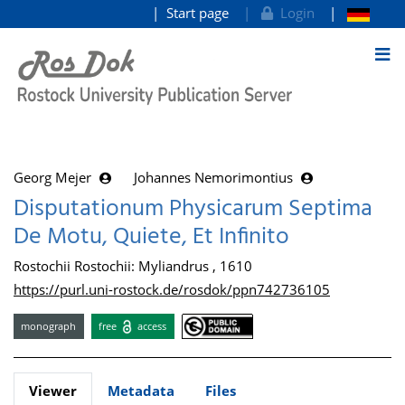
Start page
Login
goto contents
Georg Mejer
Johannes Nemorimontius
Disputationum Physicarum Septima
De Motu, Quiete, Et Infinito
Rostochii Rostochii: Myliandrus , 1610
https://purl.uni-rostock.de/rosdok/ppn742736105
monograph
free
access
Viewer
Metadata
Files