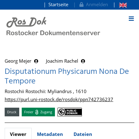
Startseite
Anmelden
zum Inhalt
Georg Mejer
Joachim Rachel
Disputationum Physicarum Nona De
Tempore
Rostochii Rostochii: Myliandrus , 1610
https://purl.uni-rostock.de/rosdok/ppn742736237
Druck
Freier
Zugang
Viewer
Metadaten
Dateien