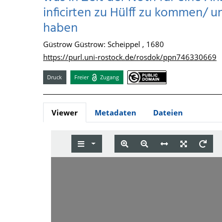
inficirten zu Hülff zu kommen/ u
haben
Güstrow Güstrow: Scheippel , 1680
https://purl.uni-rostock.de/rosdok/ppn746330669
Druck
Freier
Zugang
Viewer
Metadaten
Dateien