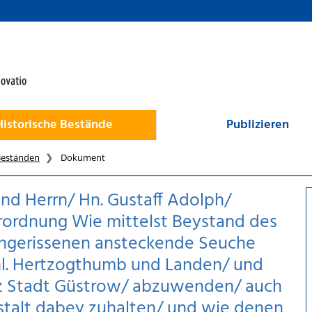
Historische Bestände
Publizieren
Beständen
Dokument
nd Herrn/ Hn. Gustaff Adolph/
erordnung Wie mittelst Beystand des
ingerissenen ansteckende Seuche
rchl. Hertzogthumb und Landen/ und
tz Stadt Güstrow/ abzuwenden/ auch
nstalt dabey zuhalten/ und wie denen