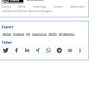
Dieses Werk unterliegt keinen bekannten
urheberrechtlichen Beschränkungen.
Export
BibTeX
EndNote
RIS
DublinCore
MODS
IIIF-Manifest
Teilen
tweet
teilen
mitteilen
teilen
teilen
teilen
mail