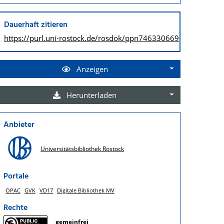
Dauerhaft zitieren
https://purl.uni-rostock.de/
rosdok/ppn746330669
Anzeigen
Herunterladen
Anbieter
Universitätsbibliothek Rostock
Portale
OPAC
GVK
VD17
Digitale Bibliothek MV
Rechte
gemeinfrei