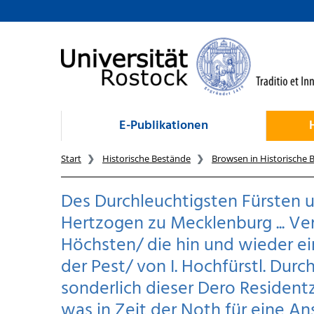
zum Inhalt
E-Publikationen
Start
Historische Bestände
Browsen in Historische 
Des Durchleuchtigsten Fürsten u
Hertzogen zu Mecklenburg ... V
Höchsten/ die hin und wieder e
der Pest/ von I. Hochfürstl. Du
sonderlich dieser Dero Residen
was in Zeit der Noth für eine A