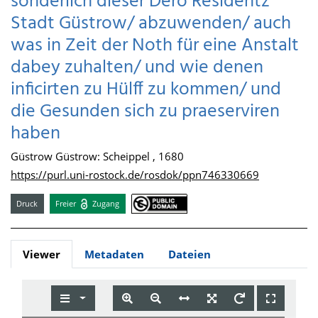
sonderlich dieser Dero Residentz
Stadt Güstrow/ abzuwenden/ auch
was in Zeit der Noth für eine Anstalt
dabey zuhalten/ und wie denen
inficirten zu Hülff zu kommen/ und
die Gesunden sich zu praeserviren
haben
Güstrow Güstrow: Scheippel , 1680
https://purl.uni-rostock.de/rosdok/ppn746330669
Druck
Freier
Zugang
Viewer
Metadaten
Dateien