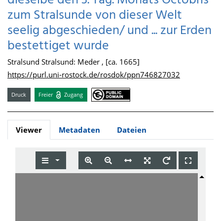
dieselbe den 3. Tag. Monats Octobris
zum Stralsunde von dieser Welt
seelig abgeschieden/ und ... zur Erden
bestettiget wurde
Stralsund Stralsund: Meder , [ca. 1665]
https://purl.uni-rostock.de/rosdok/ppn746827032
Druck
Freier
Zugang
Viewer
Metadaten
Dateien