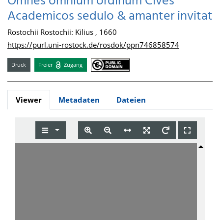
Omnes omnium ordinum Cives
Academicos sedulo & amanter invitat
Rostochii Rostochii: Kilius , 1660
https://purl.uni-rostock.de/rosdok/ppn746858574
Druck
Freier
Zugang
Viewer
Metadaten
Dateien