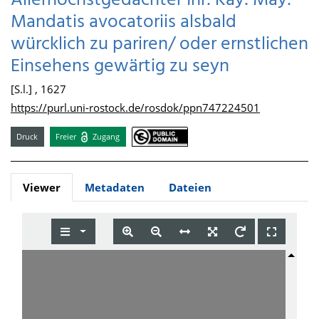
Allerhöchstgedachter Ihr: Kay: May:
Mandatis avocatoriis alsbald
würcklich zu pariren/ oder ernstlichen
Einsehens gewärtig zu seyn
[S.l.] , 1627
https://purl.uni-rostock.de/rosdok/ppn747224501
Druck
Freier
Zugang
Viewer
Metadaten
Dateien