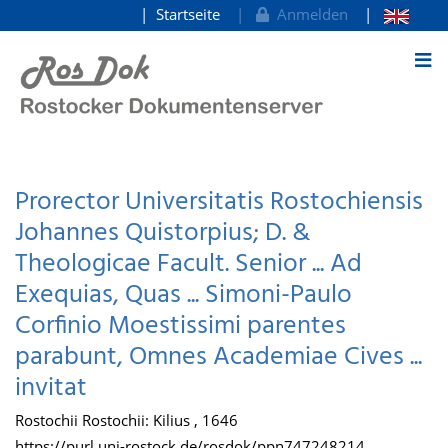
Startseite
Anmelden
zum Inhalt
Prorector Universitatis Rostochiensis
Johannes Quistorpius; D. &
Theologicae Facult. Senior ... Ad
Exequias, Quas ... Simoni-Paulo
Corfinio Moestissimi parentes
parabunt, Omnes Academiae Cives ...
invitat
Rostochii Rostochii: Kilius , 1646
https://purl.uni-rostock.de/rosdok/ppn747248214