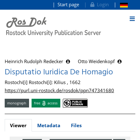
Start page
Login
goto contents
Heinrich Rudolph Redecker
Otto Weidenkopf
Disputatio Iuridica De Homagio
Rostochi[i] Rostochi[i]: Kilius , 1662
https://purl.uni-rostock.de/rosdok/ppn747341680
monograph
free
access
Viewer
Metadata
Files