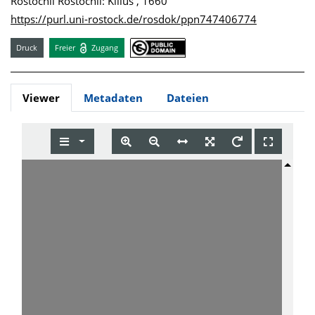
Rostochii Rostochii: Kilius , 1660
https://purl.uni-rostock.de/rosdok/ppn747406774
Druck
Freier
Zugang
Viewer
Metadaten
Dateien