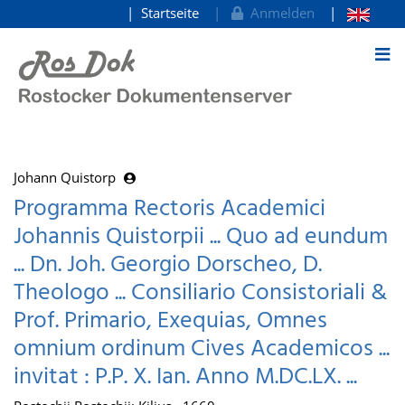
Startseite
Anmelden
zum Inhalt
Johann Quistorp
Programma Rectoris Academici
Johannis Quistorpii ... Quo ad eundum
... Dn. Joh. Georgio Dorscheo, D.
Theologo ... Consiliario Consistoriali &
Prof. Primario, Exequias, Omnes
omnium ordinum Cives Academicos ...
invitat : P.P. X. Ian. Anno M.DC.LX. ...