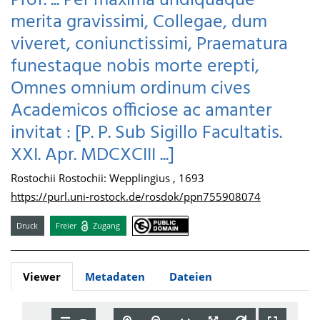
Prof. ... Per maxima undiquaque
merita gravissimi, Collegae, dum
viveret, coniunctissimi, Praematura
funestaque nobis morte erepti,
Omnes omnium ordinum cives
Academicos officiose ac amanter
invitat : [P. P. Sub Sigillo Facultatis.
XXI. Apr. MDCXCIII ...]
Rostochii Rostochii: Wepplingius , 1693
https://purl.uni-rostock.de/rosdok/ppn755908074
Druck
Freier
Zugang
Viewer
Metadaten
Dateien