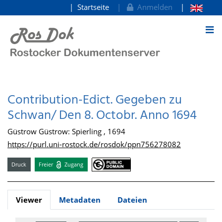
Startseite
Anmelden
zum Inhalt
Contribution-Edict. Gegeben zu
Schwan/ Den 8. Octobr. Anno 1694
Güstrow Güstrow: Spierling , 1694
https://purl.uni-rostock.de/rosdok/ppn756278082
Druck
Freier
Zugang
Viewer
Metadaten
Dateien