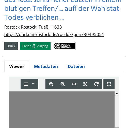
des 1632. Jahrs naher Lützen in einem
blutigen Treffen/ ... auff der Wahlstat
Todes verblichen ...
Rostock Rostock: Fueß , 1633
https://purl.uni-rostock.de/rosdok/ppn730495051
Druck
Freier
Zugang
Viewer
Metadaten
Dateien