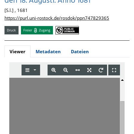
den 18. Augusti. Anno 1681
[S.l.] , 1681
https://purl.uni-rostock.de/rosdok/ppn747829365
Druck
Freier
Zugang
Viewer
Metadaten
Dateien