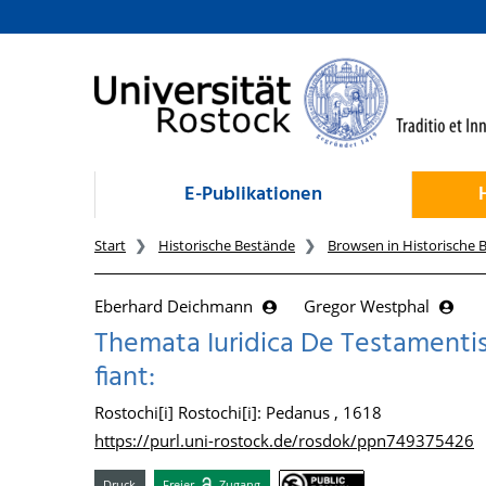
zum Inhalt
E-Publikationen
Start
Historische Bestände
Browsen in Historische 
Eberhard Deichmann
Gregor Westphal
Themata Iuridica De Testamenti
fiant:
Rostochi[i] Rostochi[i]: Pedanus , 1618
https://purl.uni-rostock.de/rosdok/ppn749375426
Druck
Freier
Zugang