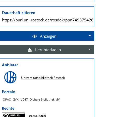
Dauerhaft zitieren
https://purl.uni-rostock.de/
rosdok/ppn749375426
Anzeigen
Herunterladen
Anbieter
Universitätsbibliothek Rostock
Portale
OPAC
GVK
VD17
Digitale Bibliothek MV
Rechte
gemeinfrei