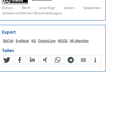
Dieses Werk unterliegt keinen bekannten
urheberrechtlichen Beschränkungen.
Export
BibTeX
EndNote
RIS
DublinCore
MODS
IIIF-Manifest
Teilen
tweet
teilen
mitteilen
teilen
teilen
teilen
mail