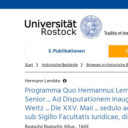
zum Inhalt
E-Publikationen
Start
Historische Bestände
Browsen in Historische 
Hermann Lembke
Programma Quo Hermannus Lembke I
Senior ... Ad Disputationem Inau
Weitz ... Die XXV. Maii ... sedulo ac
sub Sigillo Facultatis Iuridicae, d
Rostochii Rostochii: Kilius , 1669