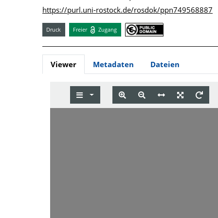
https://purl.uni-rostock.de/rosdok/ppn749568887
Druck
Freier
Zugang
Viewer
Metadaten
Dateien