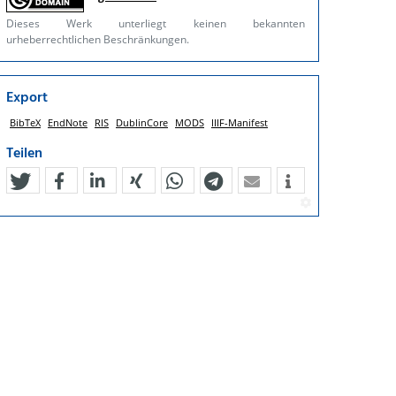
Dieses Werk unterliegt keinen bekannten
urheberrechtlichen Beschränkungen.
Export
BibTeX
EndNote
RIS
DublinCore
MODS
IIIF-Manifest
Teilen
tweet
teilen
mitteilen
teilen
teilen
teilen
mail