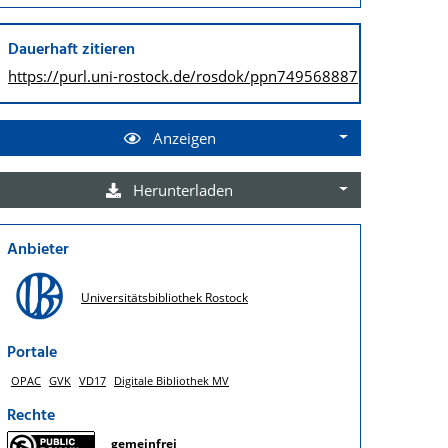
Dauerhaft zitieren
https://purl.uni-rostock.de/
rosdok/ppn749568887
Anzeigen
Herunterladen
Anbieter
Universitätsbibliothek Rostock
Portale
OPAC
GVK
VD17
Digitale Bibliothek MV
Rechte
gemeinfrei