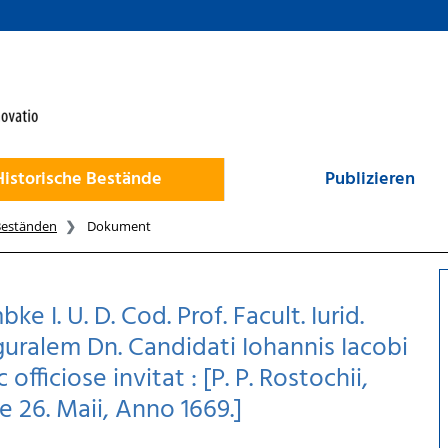
Historische Bestände
Publizieren
Beständen
Dokument
. U. D. Cod. Prof. Facult. Iurid.
guralem Dn. Candidati Iohannis Iacobi
 officiose invitat : [P. P. Rostochii,
ie 26. Maii, Anno 1669.]