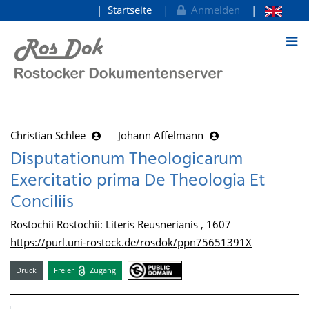
Startseite
Anmelden
zum Inhalt
Christian Schlee
Johann Affelmann
Disputationum Theologicarum
Exercitatio prima De Theologia Et
Conciliis
Rostochii Rostochii: Literis Reusnerianis , 1607
https://purl.uni-rostock.de/rosdok/ppn75651391X
Druck
Freier
Zugang