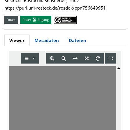
Rostochii Rostochii: Reusnerus , 1602
https://purl.uni-rostock.de/rosdok/ppn756649951
Druck
Freier
Zugang
Viewer
Metadaten
Dateien