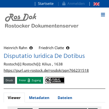
Startseite
Anmelden
zum Inhalt
Heinrich Rahn
Friedrich Clatte
Disputatio Iuridica De Dotibus
Rostochi[i] Rostochi[i]: Kilius , 1638
https://purl.uni-rostock.de/rosdok/ppn766231518
Druck
Freier
Zugang
Viewer
Metadaten
Dateien