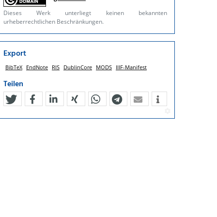
Dieses Werk unterliegt keinen bekannten
urheberrechtlichen Beschränkungen.
Export
BibTeX
EndNote
RIS
DublinCore
MODS
IIIF-Manifest
Teilen
tweet
teilen
mitteilen
teilen
teilen
teilen
mail