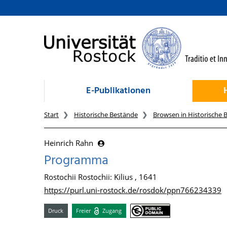
zum Inhalt
E-Publikationen
Start
Historische Bestände
Browsen in Historische 
Heinrich Rahn
Programma
Rostochii Rostochii: Kilius , 1641
https://purl.uni-rostock.de/rosdok/ppn766234339
Druck
Freier
Zugang