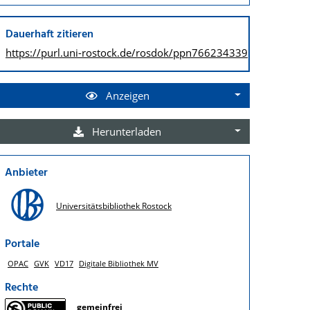
Dauerhaft zitieren
https://purl.uni-rostock.de/
rosdok/ppn766234339
Anzeigen
Herunterladen
Anbieter
Universitätsbibliothek Rostock
Portale
OPAC
GVK
VD17
Digitale Bibliothek MV
Rechte
gemeinfrei