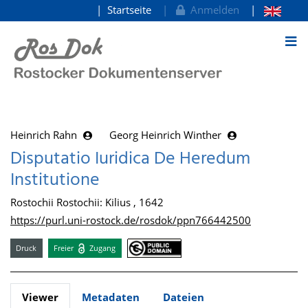
Startseite
Anmelden
zum Inhalt
Heinrich Rahn
Georg Heinrich Winther
Disputatio Iuridica De Heredum
Institutione
Rostochii Rostochii: Kilius , 1642
https://purl.uni-rostock.de/rosdok/ppn766442500
Druck
Freier
Zugang
Viewer
Metadaten
Dateien