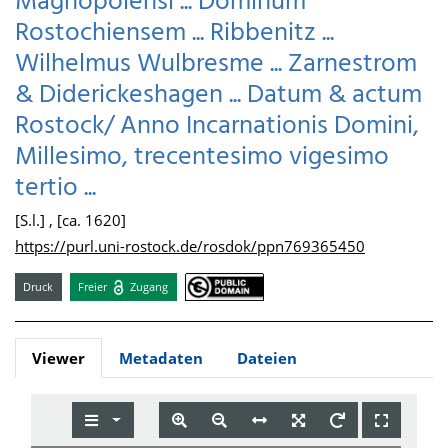
Magnopolensi ... Dominum
Rostochiensem ... Ribbenitz ...
Wilhelmus Wulbresme ... Zarnestrom
& Diderickeshagen ... Datum & actum
Rostock/ Anno Incarnationis Domini,
Millesimo, trecentesimo vigesimo
tertio ...
[S.l.] , [ca. 1620]
https://purl.uni-rostock.de/rosdok/ppn769365450
Druck
Freier
Zugang
Viewer
Metadaten
Dateien