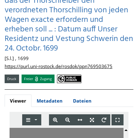
daß der Thorschreiber den
verordneten Thorschilling von jeden
Wagen exacte erfordern und
erheben soll ... : Datum auff Unser
Residentz und Vestung Schwerin den
24. Octobr. 1699
[S.l.] , 1699
https://purl.uni-rostock.de/rosdok/ppn769503675
Druck
Freier
Zugang
Viewer
Metadaten
Dateien