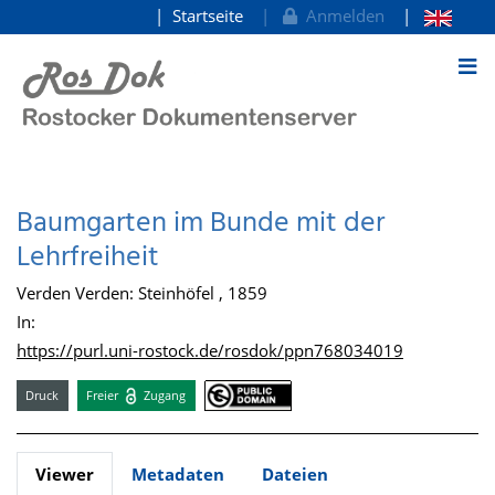
Startseite
Anmelden
zum Inhalt
Baumgarten im Bunde mit der
Lehrfreiheit
Verden Verden: Steinhöfel , 1859
In:
https://purl.uni-rostock.de/rosdok/ppn768034019
Druck
Freier
Zugang
Viewer
Metadaten
Dateien