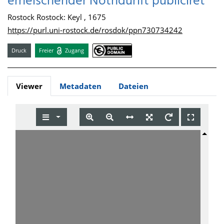
erheischender Nothdurfft publiciret
Rostock Rostock: Keyl , 1675
https://purl.uni-rostock.de/rosdok/ppn730734242
Druck
Freier
Zugang
Viewer
Metadaten
Dateien