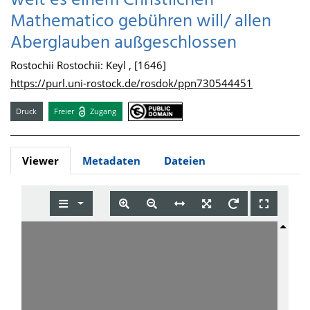
weit es einem Christlichen
Mathematico gebühren will/ allen
Aberglauben außgeschlossen
Rostochii Rostochii: Keyl , [1646]
https://purl.uni-rostock.de/rosdok/ppn730544451
Druck
Freier
Zugang
Viewer
Metadaten
Dateien