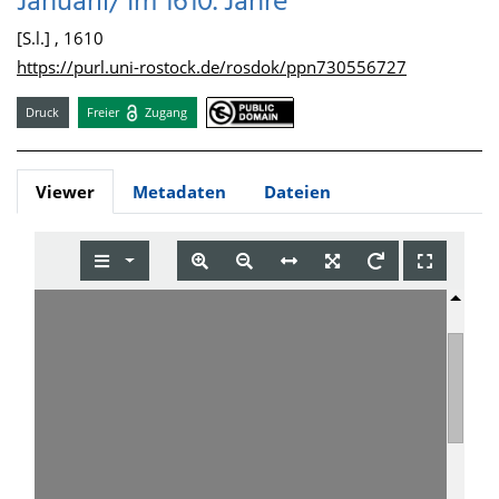
Januarii/ Im 1610. Jahre
[S.l.] , 1610
https://purl.uni-rostock.de/rosdok/ppn730556727
Druck
Freier
Zugang
Viewer
Metadaten
Dateien