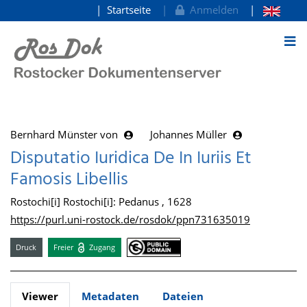
Startseite
Anmelden
zum Inhalt
Bernhard Münster von
Johannes Müller
Disputatio Iuridica De In Iuriis Et
Famosis Libellis
Rostochi[i] Rostochi[i]: Pedanus , 1628
https://purl.uni-rostock.de/rosdok/ppn731635019
Druck
Freier
Zugang
Viewer
Metadaten
Dateien