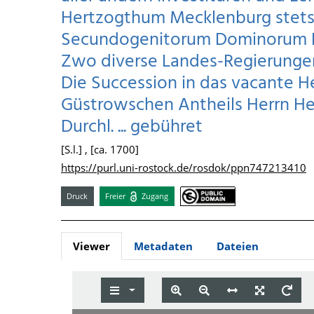
Hertzogthum Mecklenburg stets .
Secundogenitorum Dominorum 
Zwo diverse Landes-Regierunge
Die Succession in das vacante
Güstrowschen Antheils Herrn Hert
Durchl. ... gebühret
[S.l.] , [ca. 1700]
https://purl.uni-rostock.de/rosdok/ppn747213410
Druck
Freier
Zugang
Viewer
Metadaten
Dateien