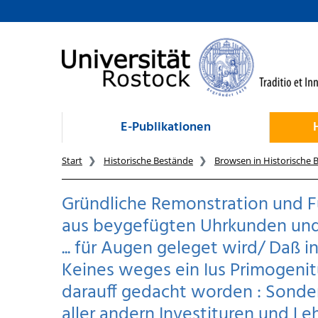
zum Inhalt
E-Publikationen
Start
Historische Bestände
Browsen in Historische 
Gründliche Remonstration und Fü
aus beygefügten Uhrkunden un
... für Augen geleget wird/ Da
Keines weges ein Ius Primogenit
darauff gedacht worden : Sonder
aller andern Investituren und Le