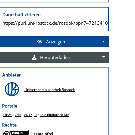
Dauerhaft zitieren
https://purl.uni-rostock.de/
rosdok/ppn747213410
Anzeigen
Herunterladen
Anbieter
Universitätsbibliothek Rostock
Portale
OPAC
GVK
VD17
Digitale Bibliothek MV
Rechte
gemeinfrei