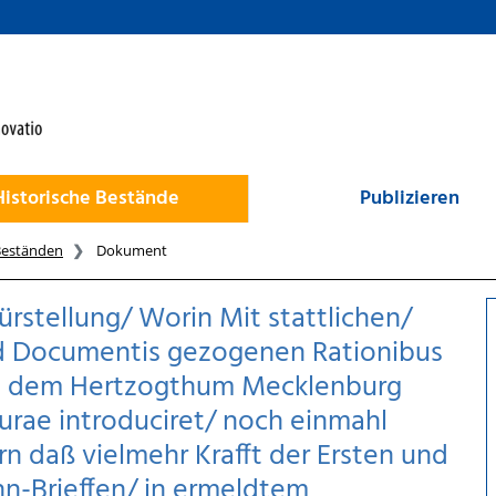
Historische Bestände
Publizieren
Beständen
Dokument
rstellung/ Worin Mit stattlichen/
d Documentis gezogenen Rationibus
ß in dem Hertzogthum Mecklenburg
urae introduciret/ noch einmahl
n daß vielmehr Krafft der Ersten und
hn-Brieffen/ in ermeldtem