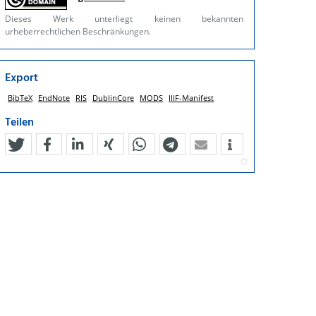
Dieses Werk unterliegt keinen bekannten
urheberrechtlichen Beschränkungen.
Export
BibTeX
EndNote
RIS
DublinCore
MODS
IIIF-Manifest
Teilen
tweet
teilen
mitteilen
teilen
teilen
teilen
mail