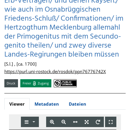
Erb-Verträgen/ und denen Kayserl./
wie auch im Osnabrüggischen
Friedens-Schluß/ Confirmationen/ im
Hertzogthum Mecklenburg allemahl
der Primogenitus mit dem Secundo-
genito theilen/ und zwey diverse
Landes-Regirungen bleiben müssen
[S.l.] , [ca. 1700]
https://purl.uni-rostock.de/rosdok/ppn76776742X
Druck
Freier
Zugang
Viewer
Metadaten
Dateien