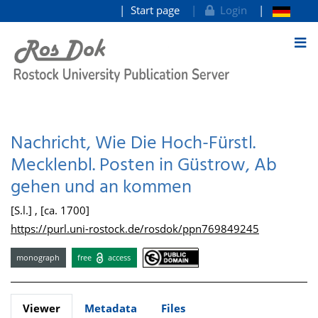
Start page
Login
goto contents
Nachricht, Wie Die Hoch-Fürstl.
Mecklenbl. Posten in Güstrow, Ab
gehen und an kommen
[S.l.] , [ca. 1700]
https://purl.uni-rostock.de/rosdok/ppn769849245
monograph
free
access
Viewer
Metadata
Files