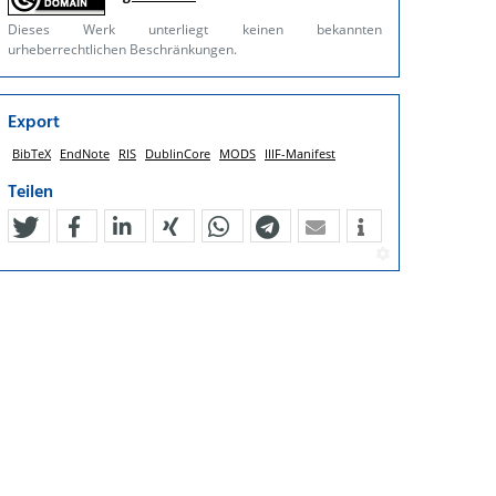
Dieses Werk unterliegt keinen bekannten
urheberrechtlichen Beschränkungen.
Export
BibTeX
EndNote
RIS
DublinCore
MODS
IIIF-Manifest
Teilen
tweet
teilen
mitteilen
teilen
teilen
teilen
mail