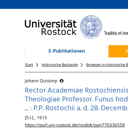
zum Inhalt
E-Publikationen
Start
Historische Bestände
Browsen in Historische 
Johann Quistorp
Rector Academiae Rostochiensis 
Theologiae Professor. Funus hodie
... : P.P. Rostochii a. d. 28. Decem
[S.l.] , 1615
https://purl.uni-rostock.de/rosdok/ppn770336558