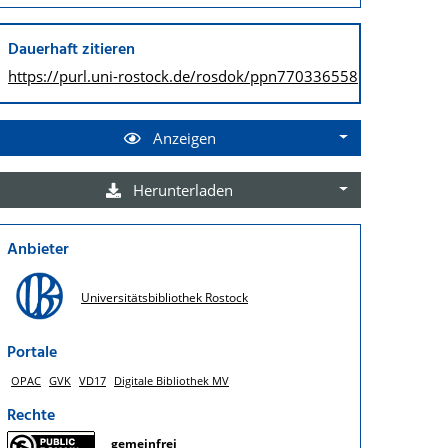
Dauerhaft zitieren
https://purl.uni-rostock.de/
rosdok/ppn770336558
Anzeigen
Herunterladen
Anbieter
Universitätsbibliothek Rostock
Portale
OPAC
GVK
VD17
Digitale Bibliothek MV
Rechte
gemeinfrei