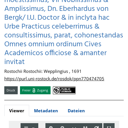
moestissimus, Vir Nobilissimus &
Amplissimus, Dn. Eberhardus von
Bergk/ I.U. Doctor & in inclyta hac
Urbe Practicus celeberrimus &
consultissimus, parat, cohonestandas
Omnes omnium ordinum Cives
Academicos officiose & amanter
invitat
Rostochii Rostochii: Wepplingius , 1691
https://purl.uni-rostock.de/rosdok/ppn770474705
Druck
Freier
Zugang
Viewer
Metadaten
Dateien