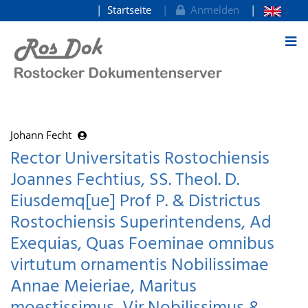
Startseite
Anmelden
zum Inhalt
Johann Fecht
Rector Universitatis Rostochiensis
Joannes Fechtius, SS. Theol. D.
Eiusdemq[ue] Prof P. & Districtus
Rostochiensis Superintendens, Ad
Exequias, Quas Foeminae omnibus
virtutum ornamentis Nobilissimae
Annae Meieriae, Maritus