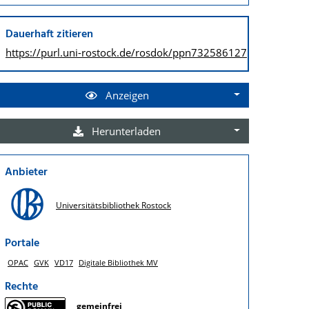
Dauerhaft zitieren
https://purl.uni-rostock.de/
rosdok/ppn732586127
Anzeigen
Herunterladen
Anbieter
Universitätsbibliothek Rostock
Portale
OPAC
GVK
VD17
Digitale Bibliothek MV
Rechte
gemeinfrei