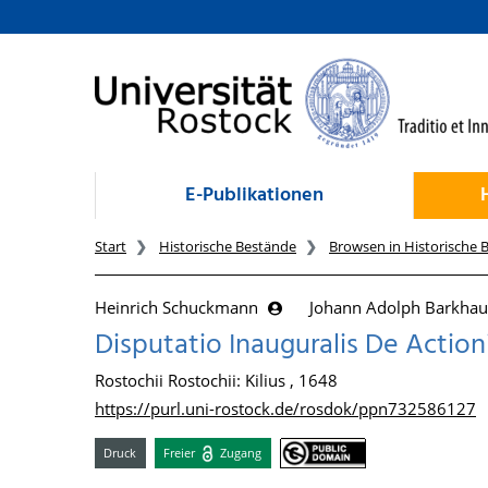
zum Inhalt
E-Publikationen
Start
Historische Bestände
Browsen in Historische 
Heinrich Schuckmann
Johann Adolph Barkha
Disputatio Inauguralis De Action
Rostochii Rostochii: Kilius , 1648
https://purl.uni-rostock.de/rosdok/ppn732586127
Druck
Freier
Zugang