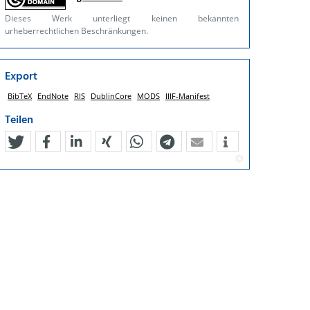
Dieses Werk unterliegt keinen bekannten
urheberrechtlichen Beschränkungen.
Export
BibTeX
EndNote
RIS
DublinCore
MODS
IIIF-Manifest
Teilen
tweet
teilen
mitteilen
teilen
teilen
teilen
mail