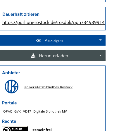
Dauerhaft zitieren
https://purl.uni-rostock.de/
rosdok/ppn734939914
Anzeigen
Herunterladen
Anbieter
Universitätsbibliothek Rostock
Portale
OPAC
GVK
VD17
Digitale Bibliothek MV
Rechte
gemeinfrei