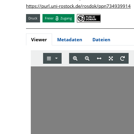
https://purl.uni-rostock.de/rosdok/ppn734939914
Druck
Freier
Zugang
Viewer
Metadaten
Dateien