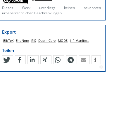
Dieses Werk unterliegt keinen bekannten
urheberrechtlichen Beschränkungen.
Export
BibTeX
EndNote
RIS
DublinCore
MODS
IIIF-Manifest
Teilen
tweet
teilen
mitteilen
teilen
teilen
teilen
mail