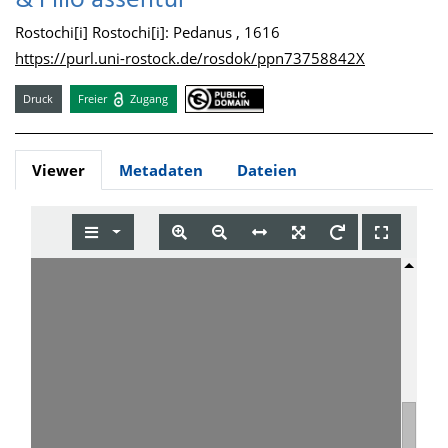
& Filio asseritur
Rostochi[i] Rostochi[i]: Pedanus , 1616
https://purl.uni-rostock.de/rosdok/ppn73758842X
Druck
Freier
Zugang
Viewer
Metadaten
Dateien