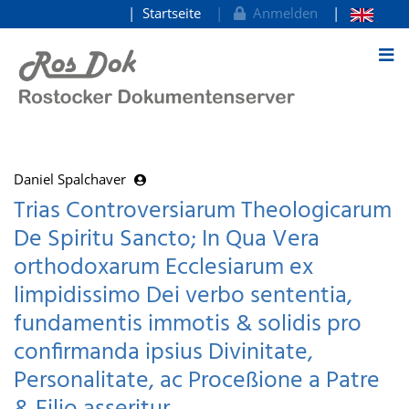
Startseite
Anmelden
zum Inhalt
Daniel Spalchaver
Trias Controversiarum Theologicarum
De Spiritu Sancto; In Qua Vera
orthodoxarum Ecclesiarum ex
limpidissimo Dei verbo sententia,
fundamentis immotis & solidis pro
confirmanda ipsius Divinitate,
Personalitate, ac Proceßione a Patre