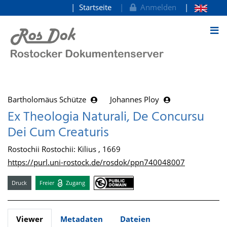
Startseite
Anmelden
zum Inhalt
Bartholomäus Schütze
Johannes Ploy
Ex Theologia Naturali, De Concursu
Dei Cum Creaturis
Rostochii Rostochii: Kilius , 1669
https://purl.uni-rostock.de/rosdok/ppn740048007
Druck
Freier
Zugang
Viewer
Metadaten
Dateien