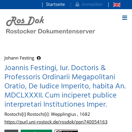
Startseite
Anmelden
zum Inhalt
Johann Festing
Joannis Festingi, Iur. Doctoris &
Professoris Ordinarii Megapolitani
Oratio, De Iudice Imperito, habita An.
MDCLXXXII. Cum inciperet publice
interpretari Institutiones Imper.
Rostochi[i] Rostochi[i]: Wepplingius , 1682
https://purl.uni-rostock.de/rosdok/ppn740054163